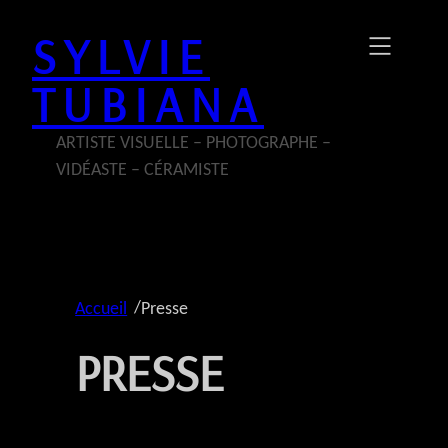
Aller
SYLVIE
au
contenu
TUBIANA
ARTISTE VISUELLE – PHOTOGRAPHE –
VIDÉASTE – CÉRAMISTE
/
Accueil
Presse
PRESSE