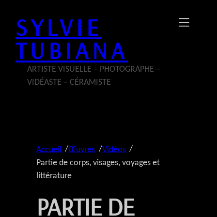
Aller
SYLVIE
au
contenu
TUBIANA
ARTISTE VISUELLE – PHOTOGRAPHE –
VIDÉASTE – CÉRAMISTE
/
/
/
Accueil
Œuvres
Vidéos
Partie de corps, visages, voyages et
littérature
PARTIE DE