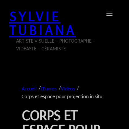
Aller
SYLVIE
au
contenu
TUBIANA
ARTISTE VISUELLE – PHOTOGRAPHE –
VIDÉASTE – CÉRAMISTE
/
/
/
Accueil
Œuvres
Vidéos
Corps et espace pour projection in situ
CORPS ET