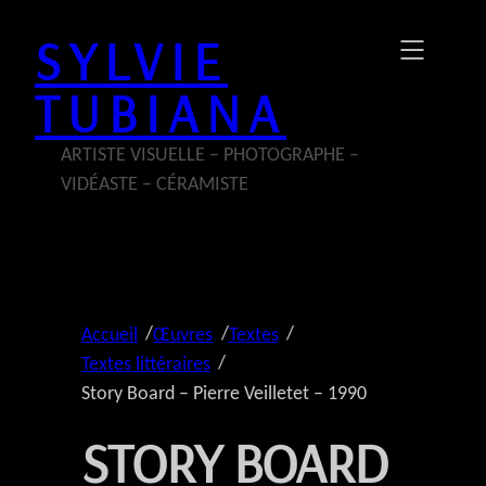
Aller
SYLVIE
au
contenu
TUBIANA
ARTISTE VISUELLE – PHOTOGRAPHE –
VIDÉASTE – CÉRAMISTE
/
/
/
Accueil
Œuvres
Textes
/
Textes littéraires
Story Board – Pierre Veilletet – 1990
STORY BOARD