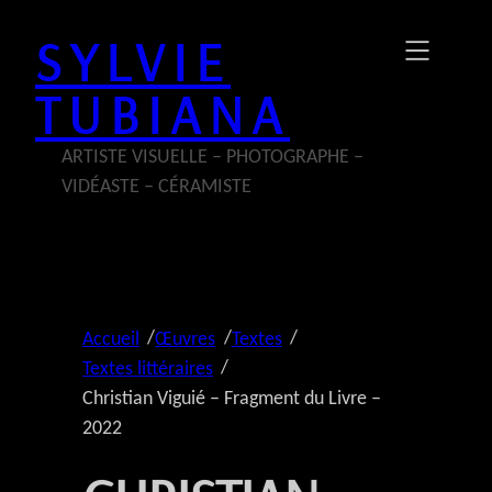
Aller
SYLVIE
au
contenu
TUBIANA
ARTISTE VISUELLE – PHOTOGRAPHE –
VIDÉASTE – CÉRAMISTE
/
/
/
Accueil
Œuvres
Textes
/
Textes littéraires
Christian Viguié – Fragment du Livre –
2022