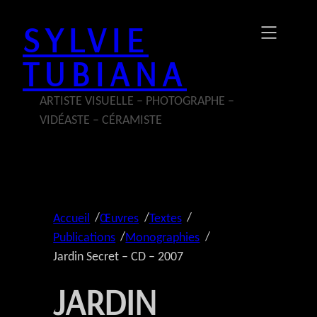
Aller
SYLVIE
au
contenu
TUBIANA
ARTISTE VISUELLE – PHOTOGRAPHE –
VIDÉASTE – CÉRAMISTE
/
/
/
Accueil
Œuvres
Textes
/
/
Publications
Monographies
Jardin Secret – CD – 2007
JARDIN