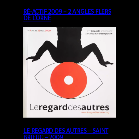
RÉ-ACTIF 2009 – 2 ANGLES FLERS
DE L’ORNE
LE REGARD DES AUTRES – SAINT
BRIEUC – 2009