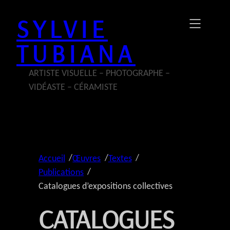
Aller
SYLVIE
au
contenu
TUBIANA
ARTISTE VISUELLE – PHOTOGRAPHE –
VIDÉASTE – CÉRAMISTE
/
/
/
Accueil
Œuvres
Textes
/
Publications
Catalogues d’expositions collectives
CATALOGUES