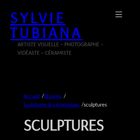
Aller
SYLVIE
au
contenu
TUBIANA
ARTISTE VISUELLE – PHOTOGRAPHE –
VIDÉASTE – CÉRAMISTE
/
/
Accueil
Œuvres
/
Sculptures & céramiques
sculptures
SCULPTURES