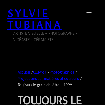
Aller
SYLVIE
au
contenu
TUBIANA
ARTISTE VISUELLE – PHOTOGRAPHE –
VIDÉASTE – CÉRAMISTE
/
/
/
Accueil
Œuvres
Photographies
/
Projections sur matières et couleurs
Toujours le grain de lêtre – 1999
TOUJOURS LE