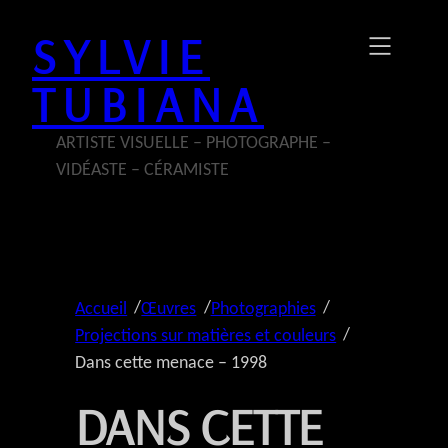
Aller
SYLVIE
au
contenu
TUBIANA
ARTISTE VISUELLE – PHOTOGRAPHE –
VIDÉASTE – CÉRAMISTE
/
/
/
Accueil
Œuvres
Photographies
/
Projections sur matières et couleurs
Dans cette menace – 1998
DANS CETTE