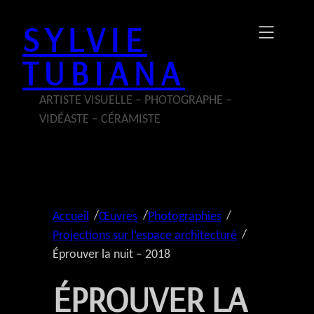
Aller
SYLVIE
au
contenu
TUBIANA
ARTISTE VISUELLE – PHOTOGRAPHE –
VIDÉASTE – CÉRAMISTE
/
/
/
Accueil
Œuvres
Photographies
/
Projections sur l’espace architecturé
Éprouver la nuit – 2018
ÉPROUVER LA