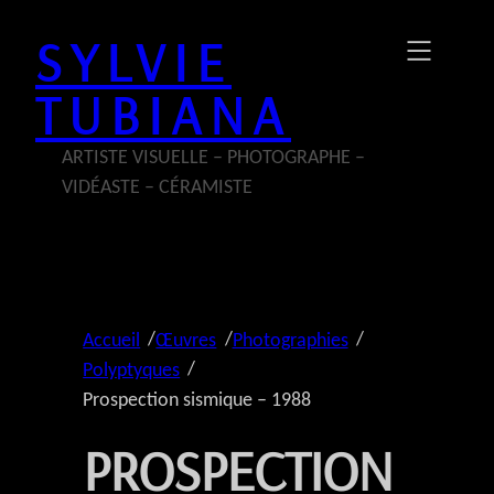
Aller
SYLVIE
au
contenu
TUBIANA
ARTISTE VISUELLE – PHOTOGRAPHE –
VIDÉASTE – CÉRAMISTE
/
/
/
Accueil
Œuvres
Photographies
/
Polyptyques
Prospection sismique – 1988
PROSPECTION