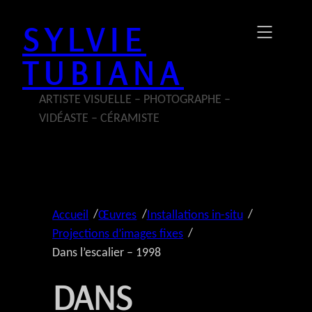
Aller
SYLVIE
au
contenu
TUBIANA
ARTISTE VISUELLE – PHOTOGRAPHE –
VIDÉASTE – CÉRAMISTE
/
/
/
Accueil
Œuvres
Installations in-situ
/
Projections d’images fixes
Dans l’escalier – 1998
DANS