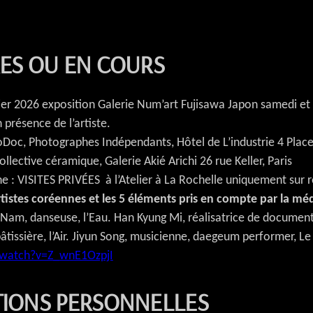
RES OU EN COURS
rier 2026 exposition Galerie Num’art Fujisawa Japon samedi 
 présence de l’artiste.
Doc, Photographes Indépendants, Hôtel de L’industrie 4 Place
ollective céramique, Galerie Akié Arichi 26 rue Keller, Paris
he : VISITES PRIVÉES à l’Atelier à La Rochelle uniquement sur 
istes coréennes et les 5 éléments pris en compte par la méd
Nam, danseuse, l’Eau. Han Kyung Mi, réalisatrice de documenta
pâtissière, l’Air. Jiyun Song, musicienne, daegeum performer, Le
/watch?v=Z_wnE1OzpjI
TIONS PERSONNELLES