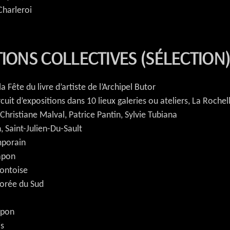
Charleroi
IONS COLLECTIVES (SÉLECTION
 Fête du livre d’artiste de l’Archipel Butor
ircuit d’expositions dans 10 lieux galeries ou ateliers, La Roch
Christiane Malval, Patrice Pantin, Sylvie Tubiana
 Saint-Julien-Du-Sault
emporain
apon
Pontoise
orée du Sud
apon
is