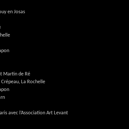
ouy en Josas
é
helle
Japon
t Martin de Ré
Crépeau, La Rochelle
Japon
arn
ris avec l’Association Art Levant