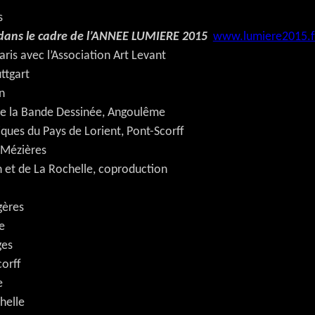
s
dans le cadre de l’ANNEE LUMIERE 2015
www.lumiere2015.f
ris avec l’Association Art Levant
ttgart
an
de la Bande Dessinée, Angoulême
ues du Pays de Lorient, Pont-Scorff
-Mézières
 et de La Rochelle, coproduction
gères
e
ges
corff
e
helle