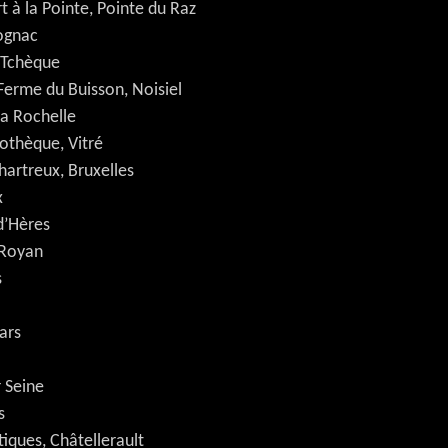
t à la Pointe, Pointe du Raz
Cognac
 Tchèque
erme du Buisson, Noisiel
a Rochelle
othèque, Vitré
hartreux, Bruxelles
x
d’Hères
 Royan
s
ars
r Seine
s
tiques, Châtellerault