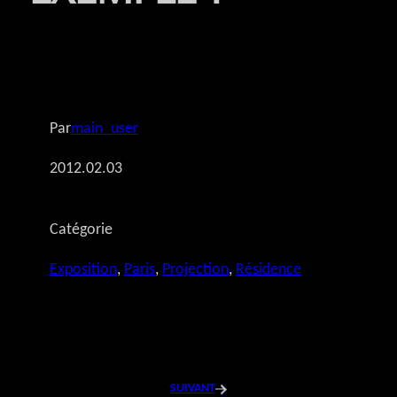
Par
main_user
2012.02.03
Catégorie
Exposition
, 
Paris
, 
Projection
, 
Résidence
SUIVANT
→