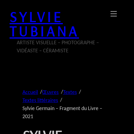
Aller
SYLVIE
au
contenu
TUBIANA
ARTISTE VISUELLE – PHOTOGRAPHE –
VIDÉASTE – CÉRAMISTE
/
/
/
Accueil
Œuvres
Textes
/
Textes littéraires
Sylvie Germain – Fragment du Livre –
2021