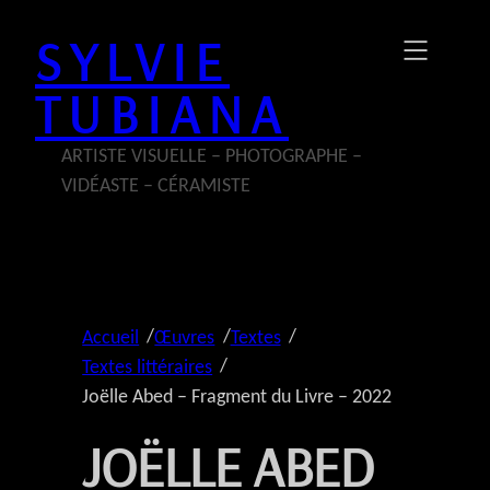
Aller
SYLVIE
au
contenu
TUBIANA
ARTISTE VISUELLE – PHOTOGRAPHE –
VIDÉASTE – CÉRAMISTE
/
/
/
Accueil
Œuvres
Textes
/
Textes littéraires
Joëlle Abed – Fragment du Livre – 2022
JOËLLE ABED