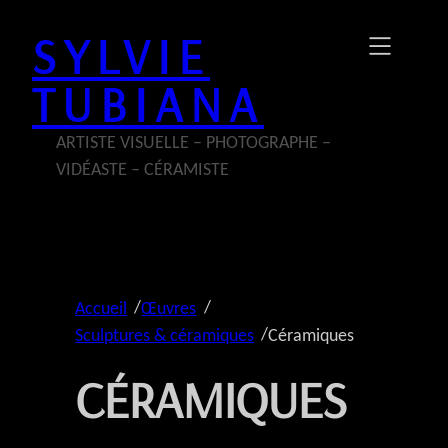
Aller
SYLVIE
au
contenu
TUBIANA
ARTISTE VISUELLE – PHOTOGRAPHE –
VIDÉASTE – CÉRAMISTE
/
/
Accueil
Œuvres
/
Sculptures & céramiques
Céramiques
CÉRAMIQUES