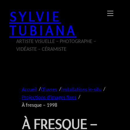
Aller
SYLVIE
au
contenu
TUBIANA
ARTISTE VISUELLE – PHOTOGRAPHE –
VIDÉASTE – CÉRAMISTE
/
/
/
Accueil
Œuvres
Installations in-situ
/
Projections d’images fixes
À fresque – 1998
À FRESQUE –